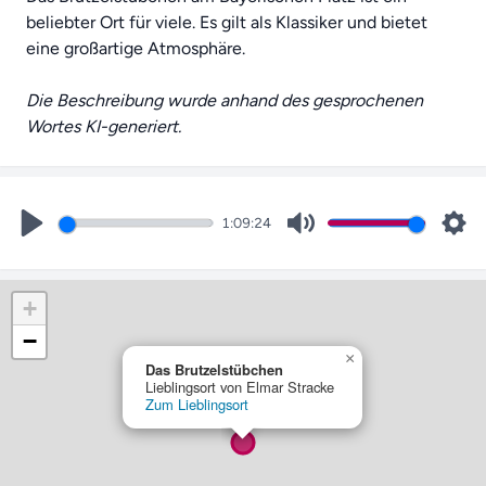
beliebter Ort für viele. Es gilt als Klassiker und bietet
eine großartige Atmosphäre.
Die Beschreibung wurde anhand des gesprochenen
Wortes KI-generiert.
1:09:24
Play
Mute
Set
+
−
×
Das Brutzelstübchen
Lieblingsort von Elmar Stracke
Zum Lieblingsort