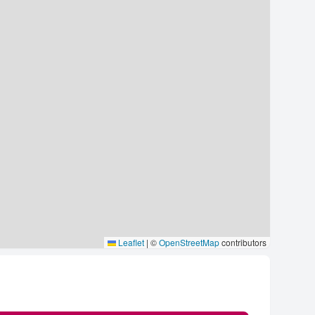
Leaflet
|
©
OpenStreetMap
contributors