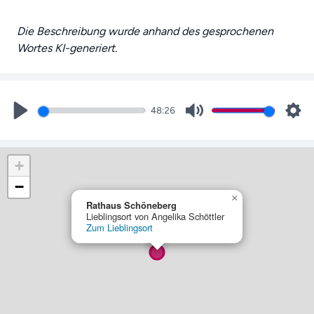
Die Beschreibung wurde anhand des gesprochenen
Wortes KI-generiert.
48:26
Play
Mute
Set
+
−
×
Rathaus Schöneberg
Lieblingsort von Angelika Schöttler
Zum Lieblingsort